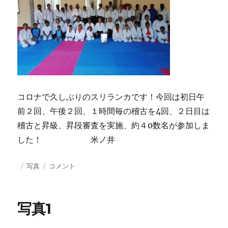
コロナで久しぶりのスリランカです！今回は初日午
前２回、午後２回、１時間毎の稽古を4回、２日目は
稽古と昇級、昇段審査を実施、約４0数名が参加しま
した！ 米ノ井
投
カ
写
写真
コメント
稿
テ
真
日:
ゴ
3
リ
に
写真1
ー