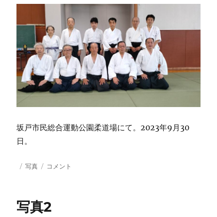
坂戸市民総合運動公園柔道場にて。2023年9月30
日。
投
カ
写
写真
コメント
稿
テ
真
日:
ゴ
1
リ
に
写真2
ー