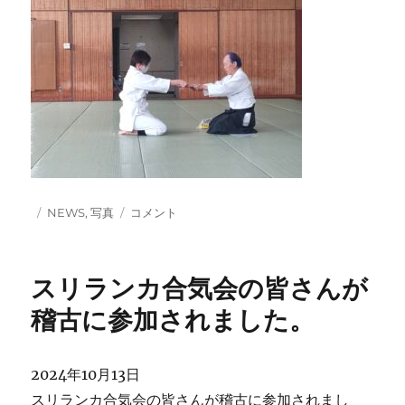
投
カ
昇
NEWS
,
写真
コメント
稿
テ
級
日:
ゴ
証
リ
書
スリランカ合気会の皆さんが
ー
授
与
稽古に参加されました。
に
2024年10月13日
スリランカ合気会の皆さんが稽古に参加されまし