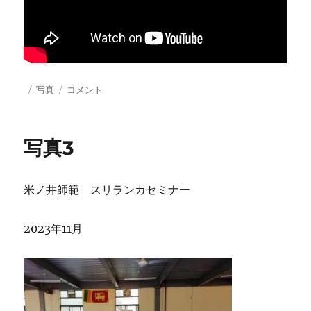
投
カ
昇
写真
コメント
稿
テ
級
日:
ゴ
昇
リ
段
写真3
ー
証
書
授
米ノ井師範 スリランカセミナー
与
に
2023年11月