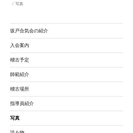
投
カ
写真
稿
テ
日:
ゴ
リ
ー
坂戸合気会の紹介
入会案内
稽古予定
師範紹介
稽古場所
指導員紹介
写真
読み物