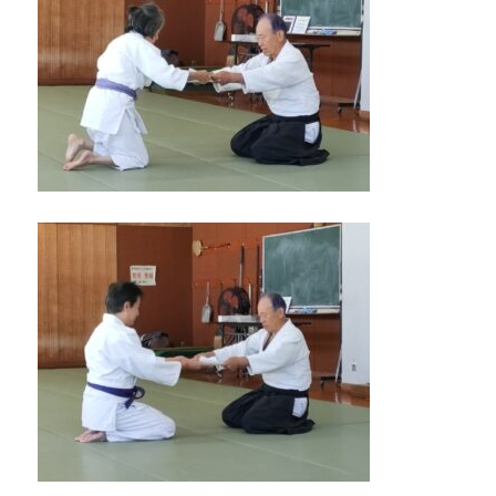
れ
ま
し
た。
に