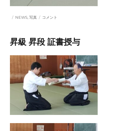
投
カ
ス
NEWS
,
写真
コメント
稿
テ
リ
日:
ゴ
ラ
リ
ン
昇級 昇段 証書授与
ー
カ
合
気
会
の
皆
さ
ん
が
稽
古
に
参
加
さ